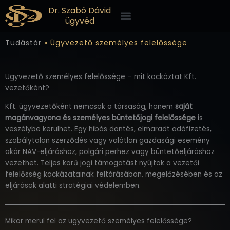
Skip
Menü
Dr. Szabó Dávid
to
ügyvéd
content
Tudástár
»
Ügyvezető személyes felelőssége
Ügyvezető személyes felelőssége – mit kockáztat Kft.
vezetőként?
Kft. ügyvezetőként nemcsak a társaság, hanem
saját
magánvagyona és személyes büntetőjogi felelőssége
is
veszélybe kerülhet. Egy hibás döntés, elmaradt adófizetés,
szabálytalan szerződés vagy valótlan gazdasági esemény
akár NAV-eljáráshoz, polgári perhez vagy büntetőeljáráshoz
vezethet. Teljes körű jogi támogatást nyújtok a vezetői
felelősség kockázatainak feltárásában, megelőzésében és az
eljárások alatti stratégiai védelemben.
Mikor merül fel az ügyvezető személyes felelőssége?