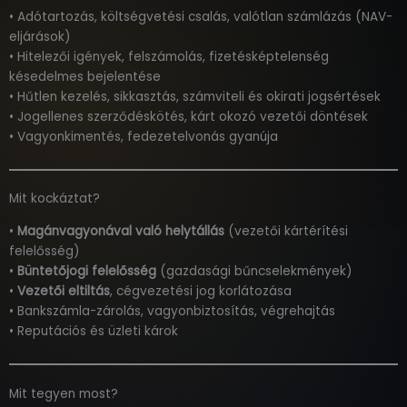
• Adótartozás, költségvetési csalás, valótlan számlázás (NAV-
eljárások)
• Hitelezői igények, felszámolás, fizetésképtelenség
késedelmes bejelentése
• Hűtlen kezelés, sikkasztás, számviteli és okirati jogsértések
• Jogellenes szerződéskötés, kárt okozó vezetői döntések
• Vagyonkimentés, fedezetelvonás gyanúja
Mit kockáztat?
•
Magánvagyonával való helytállás
(vezetői kártérítési
felelősség)
•
Büntetőjogi felelősség
(gazdasági bűncselekmények)
•
Vezetői eltiltás
, cégvezetési jog korlátozása
• Bankszámla-zárolás, vagyonbiztosítás, végrehajtás
• Reputációs és üzleti károk
Mit tegyen most?