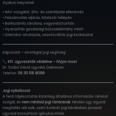
Gyakori helyzetek
• NAV-vizsgálat, áfa- és számlázási ellenőrzés
• Felszámolási eljárás, hitelezői fellépés
• Bankszámla zárolása, vagyonbiztosítás
• Gyanúsítás gazdasági bűncselekmény miatt
• Üzletrész-átruházás, vezetőváltás jogi kockázatai
Kapcsolat – stratégiai jogi segítség
Kft. ügyvezetők védelme – hívjon most
Dr. Szabó Dávid ügyvéd, Debrecen
Telefon:
06 30 515 8098
Jogi nyilatkozat
A fenti tájékoztatás kizárólag általános információs célokat
szolgál, és
nem minősül jogi tanácsnak
. Minden ügy egyedi
megítélés alá esik, ezért konkrét jogi kérdésben javasolt
ügyvédi konzultáció igénybevétele.