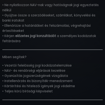
• Ne nyilatkozzon NAV-nak vagy hatóságnak jogi egyeztetés
nélkül
• Gyűjtse össze a szerződéseket, számlákat, könyvelési és
banki iratokat
• Ellenőrizze a határidőket és felszámolási, végrehajtási
értesítéseket
• Kérjen
előzetes jogi konzultációt
a személyes kockázatok
feltárására
Miben segítek?
• Vezetői felelősség jogi kockázatelemzése
• NAV- és rendőrségi eljárások kezelése
• Gyanúsítás jogszerűségének vizsgálata
• Iratellenőrzés és bizonyíték-menedzsment
• Kártérítési és hitelezői igények jogi védelme
• Teljes körű bírósági képviselet