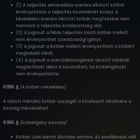
(1) A teljesítés elmaradása esetére kikötött kötbér
érvényesítése a teljesítés követelését kizárja. A
késedelem esetére kikötött kötbér megfizetése nem
mentesít a teljesítési kötelezettség alól.
(2) A jogosult a hibás teljesítés miatti kötbér mellett
nem érvényesíthet szavatossági igényt.
(3) A jogosult a kötbér mellett érvényesítheti a kötbért
meghaladó kárát.
(4) A jogosult a szerződésszegéssel okozott kárának
megtérítését akkor is követelheti, ha kötbérigényét
nem érvényesítette.
6:188. §
[A kötbér mérséklése]
A túlzott mértékű kötbér összegét a kötelezett kérelmére a
bíróság mérsékelheti.
6:189. §
[Kötbérigény kamata]
Kötbér után kamat kikötése semmis. Az esedékessé vált