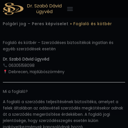
Skip
Menü
Dr. Szabó Dávid
to
ügyvéd
content
Polgári jog – Peres képviselet
»
Foglaló és kötbér
Foglaló és kötbér – Szerződéses biztosítékok ingatlan és
egyéb szerződések esetén
Dr. Szabó Dávid ügyvéd
06305158098
Debrecen, Hajdúböszörmény
Mi a foglaló?
A foglaló a szerződés teljesítésének biztosítéka, amelyet a
felek általában az adásvételi szerződés megkötésekor adnak
át a szerződés megerősítése érdekében. A foglaló jogi
jelentősége, hogy szerződésszegés esetén külön
jogkövetkezmények kapcsolódnak hozzá.