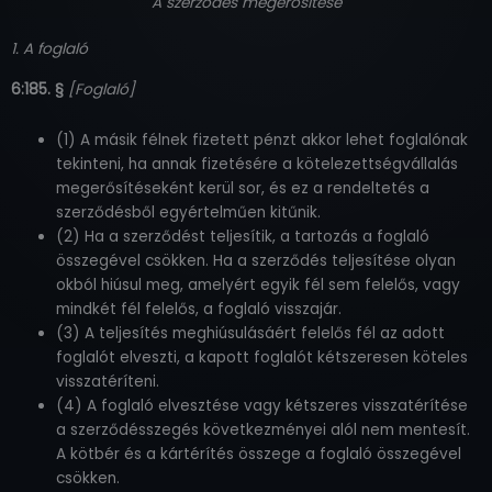
A szerződés megerősítése
1. A foglaló
6:185. §
[Foglaló]
(1) A másik félnek fizetett pénzt akkor lehet foglalónak
tekinteni, ha annak fizetésére a kötelezettségvállalás
megerősítéseként kerül sor, és ez a rendeltetés a
szerződésből egyértelműen kitűnik.
(2) Ha a szerződést teljesítik, a tartozás a foglaló
összegével csökken. Ha a szerződés teljesítése olyan
okból hiúsul meg, amelyért egyik fél sem felelős, vagy
mindkét fél felelős, a foglaló visszajár.
(3) A teljesítés meghiúsulásáért felelős fél az adott
foglalót elveszti, a kapott foglalót kétszeresen köteles
visszatéríteni.
(4) A foglaló elvesztése vagy kétszeres visszatérítése
a szerződésszegés következményei alól nem mentesít.
A kötbér és a kártérítés összege a foglaló összegével
csökken.