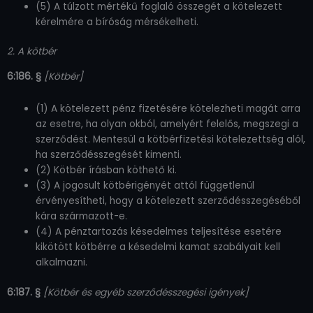
(5) A túlzott mértékű foglaló összegét a kötelezett
kérelmére a bíróság mérsékelheti.
2. A kötbér
6:186. §
[Kötbér]
(1) A kötelezett pénz fizetésére kötelezheti magát arra
az esetre, ha olyan okból, amelyért felelős, megszegi a
szerződést. Mentesül a kötbérfizetési kötelezettség alól,
ha szerződésszegését kimenti.
(2) Kötbér írásban köthető ki.
(3) A jogosult kötbérigényét attól függetlenül
érvényesítheti, hogy a kötelezett szerződésszegéséből
kára származott-e.
(4) A pénztartozás késedelmes teljesítése esetére
kikötött kötbérre a késedelmi kamat szabályait kell
alkalmazni.
6:187. §
[Kötbér és egyéb szerződésszegési igények]