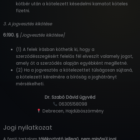
kötbér után a kötelezett késedelmi kamatot köteles
fizetni.
3. A jogvesztés kikötése
6:190. §
[Jogvesztés kikötése]
(1) A felek írásban köthetik ki, hogy a
szerződésszegésért felelős fél elveszít valamely jogot,
amely őt a szerződés alapján egyébként megilletné.
(2) Ha a jogvesztés a kötelezettet túlságosan sújtaná,
a kötelezett kérelmére a bíróság a joghátrányt
mérsékelheti.
Dr. Szabó Dávid ügyvéd
06305158098
Debrecen, Hajdúböszörmény
Jogi nyilatkozat
A fenti tartalom
tájékoztató jellegű, nem minősül jogi