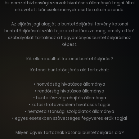
és nemzetbiztonsági szervek hivatásos állományú tagjai által
elkövetett bűncselekmények esetén alkalmazandó.
Az eljárás jogi alapját a büntetőeljárási törvény katonai
büntetőeljárásról szóló fejezete határozza meg, amely eltérő
szabályokat tartalmaz a hagyományos büntetőeljáráshoz
képest.
Kik ellen indulhat katonai büntetőeljárás?
Katonai büntetőeljárás alá tartozhat:
• honvédség hivatásos állománya
• rendőrség hivatásos állománya
• büntetés-végrehajtás állománya
• katasztrófavédelem hivatásos tagjai
• nemzetbiztonsági szolgálatok állománya
• egyes esetekben szövetséges fegyveres erők tagjai
Milyen ügyek tartoznak katonai büntetőeljárás alá?