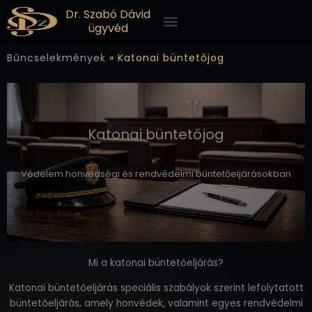
Skip
Menü
Dr. Szabó Dávid
to
ügyvéd
content
Bűncselekmények
»
Katonai büntetőjog
Katonai büntetőjog
Védelem honvédségi és rendvédelmi büntetőeljárásokban
Mi a katonai büntetőeljárás?
Katonai büntetőeljárás speciális szabályok szerint lefolytatott
büntetőeljárás, amely honvédek, valamint egyes rendvédelmi