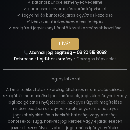
✔ katonai bűncselekmények védelme
✔ parancsnoki nyomozás során képviselet
✔ fegyelmi és büntetőeljárás együttes kezelése
✔ kényszerintézkedések elleni fellépés
✔ szolgálati jogviszonyt érintő következmények kezelése
HÍVÁS
Azonnali jogi segítség – 06 30 515 8098
Debrecen
•
Hajdúböszörmény
• Országos képviselet
Jogi nyilatkozat
A fenti tájékoztatás kizárólag általános információs célokat
szolgál, és nem minősül jogi tanácsnak, jogi véleménynek vagy
jogi szolgáltatás nyújtásának. Az egyes ügyek megítélése
minden esetben az egyedi körülményektől, a hatályos
jogszabályoktól és a konkrét hatósági vagy bírósági
döntésektől függ. Konkrét jogi kérdés vagy eljárás esetén
javasolt személyre szabott jogi tanács igénybevétele.