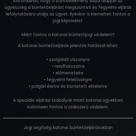
Előfordulhat, hogy a bűncselekmény súlya alapján az
ügyészség a büntetőeljárást megszünteti és fegyelmi eljárás
lefolytatására utalja az ügyet. Ilyenkor is kiemelten fontos a
jogi képviselet.
Miért fontos a katonai büntetőjogi védelem?
A katonai büntetőeljárás jelentős hatással lehet:
• szolgálati viszonyra
• rendfokozatra
• előmenetelre
• fegyelmi felelősségre
• polgári életre és büntetett előéletre
A speciális eljárási szabályok miatt katonai ügyekben
különösen fontos a szakszerű védelem.
Jogi segítség katonai büntetőeljárásokban