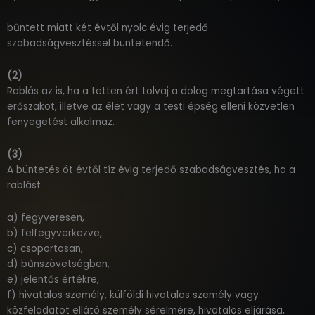
bűntett miatt két évtől nyolc évig terjedő
szabadságvesztéssel büntetendő.
(2)
Rablás az is, ha a tetten ért tolvaj a dolog megtartása végett
erőszakot, illetve az élet vagy a testi épség elleni közvetlen
fenyegetést alkalmaz.
(3)
A büntetés öt évtől tíz évig terjedő szabadságvesztés, ha a
rablást
a) fegyveresen,
b) felfegyverkezve,
c) csoportosan,
d) bűnszövetségben,
e) jelentős értékre,
f) hivatalos személy, külföldi hivatalos személy vagy
közfeladatot ellátó személy sérelmére, hivatalos eljárása,