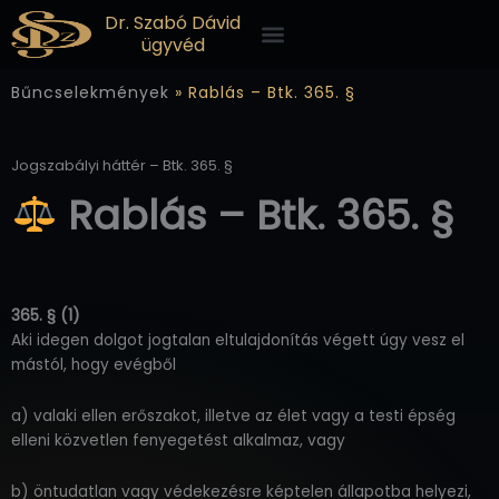
Skip
Menü
Dr. Szabó Dávid
to
ügyvéd
content
Bűncselekmények
»
Rablás – Btk. 365. §
Jogszabályi háttér – Btk. 365. §
Rablás – Btk. 365. §
365. § (1)
Aki idegen dolgot jogtalan eltulajdonítás végett úgy vesz el
mástól, hogy evégből
a) valaki ellen erőszakot, illetve az élet vagy a testi épség
elleni közvetlen fenyegetést alkalmaz, vagy
b) öntudatlan vagy védekezésre képtelen állapotba helyezi,