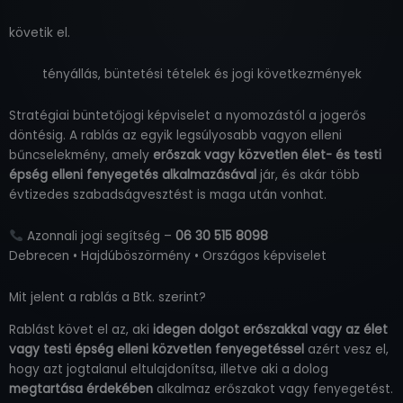
követik el.
tényállás, büntetési tételek és jogi következmények
Stratégiai büntetőjogi képviselet a nyomozástól a jogerős
döntésig. A rablás az egyik legsúlyosabb vagyon elleni
bűncselekmény, amely
erőszak vagy közvetlen élet- és testi
épség elleni fenyegetés alkalmazásával
jár, és akár több
évtizedes szabadságvesztést is maga után vonhat.
Azonnali jogi segítség –
06 30 515 8098
Debrecen • Hajdúböszörmény • Országos képviselet
Mit jelent a rablás a Btk. szerint?
Rablást követ el az, aki
idegen dolgot erőszakkal vagy az élet
vagy testi épség elleni közvetlen fenyegetéssel
azért vesz el,
hogy azt jogtalanul eltulajdonítsa, illetve aki a dolog
megtartása érdekében
alkalmaz erőszakot vagy fenyegetést.