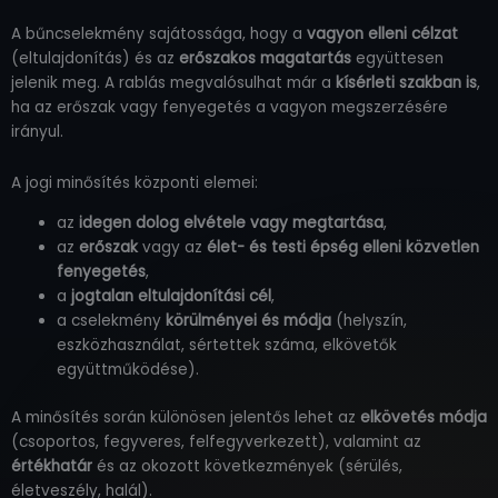
A bűncselekmény sajátossága, hogy a
vagyon elleni célzat
(eltulajdonítás) és az
erőszakos magatartás
együttesen
jelenik meg. A rablás megvalósulhat már a
kísérleti szakban is
,
ha az erőszak vagy fenyegetés a vagyon megszerzésére
irányul.
A jogi minősítés központi elemei:
az
idegen dolog elvétele vagy megtartása
,
az
erőszak
vagy az
élet- és testi épség elleni közvetlen
fenyegetés
,
a
jogtalan eltulajdonítási cél
,
a cselekmény
körülményei és módja
(helyszín,
eszközhasználat, sértettek száma, elkövetők
együttműködése).
A minősítés során különösen jelentős lehet az
elkövetés módja
(csoportos, fegyveres, felfegyverkezett), valamint az
értékhatár
és az okozott következmények (sérülés,
életveszély, halál).