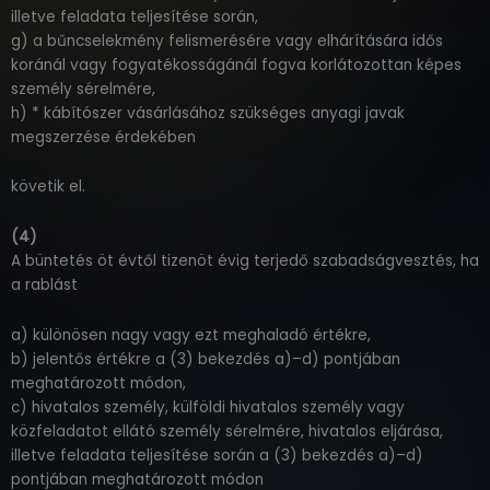
illetve feladata teljesítése során,
g) a bűncselekmény felismerésére vagy elhárítására idős
koránál vagy fogyatékosságánál fogva korlátozottan képes
személy sérelmére,
h) * kábítószer vásárlásához szükséges anyagi javak
megszerzése érdekében
követik el.
(4)
A büntetés öt évtől tizenöt évig terjedő szabadságvesztés, ha
a rablást
a) különösen nagy vagy ezt meghaladó értékre,
b) jelentős értékre a (3) bekezdés a)–d) pontjában
meghatározott módon,
c) hivatalos személy, külföldi hivatalos személy vagy
közfeladatot ellátó személy sérelmére, hivatalos eljárása,
illetve feladata teljesítése során a (3) bekezdés a)–d)
pontjában meghatározott módon