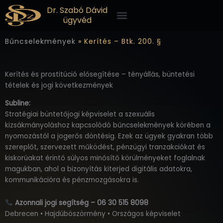
Skip
Menü
Dr. Szabó Dávid
to
ügyvéd
content
Bűncselekmények
»
Kerítés – Btk. 200. §
Kerítés és prostitúció elősegítése – tényállás, büntetési
tételek és jogi következmények
Subline:
Stratégiai büntetőjogi képviselet a szexuális
kizsákmányoláshoz kapcsolódó bűncselekmények körében a
nyomozástól a jogerős döntésig. Ezek az ügyek gyakran több
szereplőt, szervezett működést, pénzügyi tranzakciókat és
kiskorúakat érintő súlyos minősítő körülményeket foglalnak
magukban, ahol a bizonyítás kiterjed digitális adatokra,
kommunikációra és pénzmozgásokra is.
Azonnali jogi segítség – 06 30 515 8098
Debrecen • Hajdúböszörmény • Országos képviselet