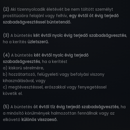
(2)
Aki tizennyolcadik életévét be nem töltött személyt
prostitúcióra felajánl vagy felhív,
egy évtől öt évig terjedő
szabadságvesztéssel büntetendő.
(3)
A büntetés
két évtől nyolc évig terjedő szabadságvesztés
,
ha a kerítés
üzletszerű.
(4)
A büntetés
két évtől nyolc évig terjedő
szabadságvesztés
, ha a kerítést
a) kiskorú sérelmére,
b) hozzátartozó, felügyeleti vagy befolyási viszony
kihasználásával, vagy
c) megtévesztéssel, erőszakkal vagy fenyegetéssel
követik el.
(5)
A büntetés
öt évtől tíz évig terjedő szabadságvesztés
, ha
a minősítő körülmények halmozottan fennállnak vagy az
elkövető
különös visszaeső.