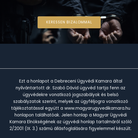
KERESSEN BIZALOMMAL
Ezt a honlapot a Debreceni Ügyvédi Kamara által
nyilvántartott dr. Szabó Dávid ügyvéd tartja fenn az
ügyvédekre vonatkozó jogszabályok és belső
szabályzatok szerint, melyek az ügyféljogra vonatkozó
tájékoztatással együtt a www.magyarugyvedikamara.hu
honlapon találhatóak. Jelen honlap a Magyar Ügyvédi
Kamara Elnökségének az ügyvédi honlap tartalmáról szóló
2/2001 (IX. 3.) számú állásfoglalására figyelemmel készült.