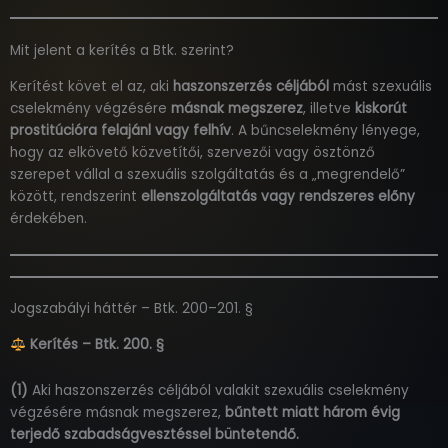
Mit jelent a kerítés a Btk. szerint?
Kerítést követ el az, aki
haszonszerzés céljából
mást szexuális
cselekmény végzésére
másnak megszerez
, illetve
kiskorút
prostitúcióra felajánl vagy felhív
. A bűncselekmény lényege,
hogy az elkövető közvetítői, szervezői vagy ösztönző
szerepet vállal a szexuális szolgáltatás és a „megrendelő”
között, rendszerint
ellenszolgáltatás vagy rendszeres előny
érdekében.
Jogszabályi háttér – Btk. 200–201. §
Kerítés – Btk. 200. §
(1)
Aki haszonszerzés céljából valakit szexuális cselekmény
végzésére másnak megszerez,
bűntett miatt három évig
terjedő szabadságvesztéssel büntetendő.