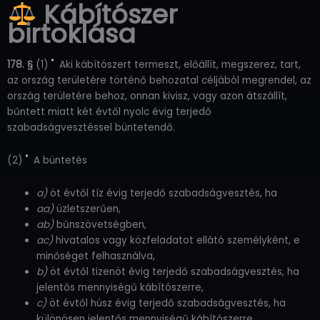
Kábítószer
birtoklása
*
178. §
(1)
Aki kábítószert termeszt, előállít, megszerez, tart,
az ország területére történő behozatal céljából megrendel, az
ország területére behoz, onnan kivisz, vagy azon átszállít,
bűntett miatt két évtől nyolc évig terjedő
szabadságvesztéssel büntetendő.
*
(2)
A büntetés
a)
öt évtől tíz évig terjedő szabadságvesztés, ha
aa)
üzletszerűen,
ab)
bűnszövetségben,
ac)
hivatalos vagy közfeladatot ellátó személyként, e
minőséget felhasználva,
b)
öt évtől tizenöt évig terjedő szabadságvesztés, ha
jelentős mennyiségű kábítószerre,
c)
öt évtől húsz évig terjedő szabadságvesztés, ha
különösen jelentős mennyiségű kábítószerre