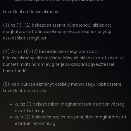
követik el a bűncselekményt.
(3) Az (1)–(2) bekezdés szerint büntetendő, aki az ott
meghatározott bűncselekmény elkövetéséhez anyagi
eszközöket szolgáltat.
(4) Aki az (1)–(2) bekezdésben meghatározott
bűncselekmény elkövetésére irányuló előkészületet követ el,
bűntett miatt három évig terjedő szabadságvesztéssel
büntetendő.
(5) Ha a bűncselekményt csekély mennyiségű kábítószerre
követik el, a büntetés
a)
az (1) bekezdésben meghatározott esetben vétség
miatt két évig,
b)
a (2) bekezdés
aa)
és
ac)
pontjában meghatározott
esetben három évig