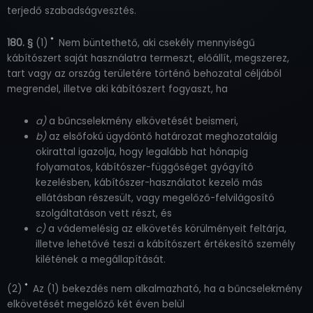
terjedő szabadságvesztés.
*
180. §
(1)
Nem büntethető, aki csekély mennyiségű
kábítószert saját használatra termeszt, előállít, megszerez,
tart vagy az ország területére történő behozatal céljából
megrendel, illetve aki kábítószert fogyaszt, ha
a)
a bűncselekmény elkövetését beismeri,
b)
az elsőfokú ügydöntő határozat meghozataláig
okirattal igazolja, hogy legalább hat hónapig
folyamatos, kábítószer-függőséget gyógyító
kezelésben, kábítószer-használatot kezelő más
ellátásban részesült, vagy megelőző-felvilágosító
szolgáltatáson vett részt, és
c)
a vádemelésig az elkövetés körülményeit feltárja,
illetve lehetővé teszi a kábítószert értékesítő személy
kilétének a megállapítását.
*
(2)
Az (1) bekezdés nem alkalmazható, ha a bűncselekmény
elkövetését megelőző két éven belül