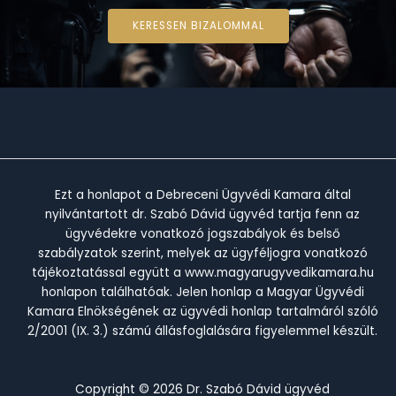
KERESSEN BIZALOMMAL
Ezt a honlapot a Debreceni Ügyvédi Kamara által
nyilvántartott dr. Szabó Dávid ügyvéd tartja fenn az
ügyvédekre vonatkozó jogszabályok és belső
szabályzatok szerint, melyek az ügyféljogra vonatkozó
tájékoztatással együtt a www.magyarugyvedikamara.hu
honlapon találhatóak. Jelen honlap a Magyar Ügyvédi
Kamara Elnökségének az ügyvédi honlap tartalmáról szóló
2/2001 (IX. 3.) számú állásfoglalására figyelemmel készült.
Copyright © 2026 Dr. Szabó Dávid ügyvéd