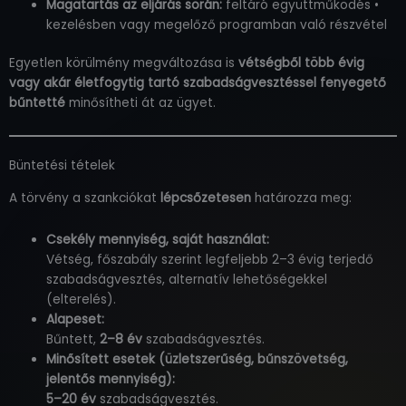
Magatartás az eljárás során:
feltáró együttműködés •
kezelésben vagy megelőző programban való részvétel
Egyetlen körülmény megváltozása is
vétségből több évig
vagy akár életfogytig tartó szabadságvesztéssel fenyegető
bűntetté
minősítheti át az ügyet.
Büntetési tételek
A törvény a szankciókat
lépcsőzetesen
határozza meg:
Csekély mennyiség, saját használat:
Vétség, főszabály szerint legfeljebb 2–3 évig terjedő
szabadságvesztés, alternatív lehetőségekkel
(elterelés).
Alapeset:
Bűntett,
2–8 év
szabadságvesztés.
Minősített esetek (üzletszerűség, bűnszövetség,
jelentős mennyiség):
5–20 év
szabadságvesztés.