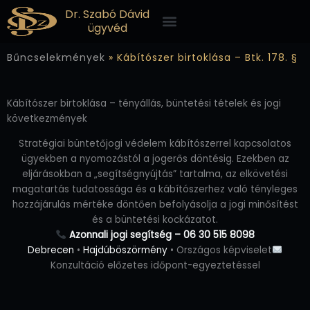
Skip
Menü
Dr. Szabó Dávid
to
ügyvéd
content
Bűncselekmények
»
Kábítószer birtoklása – Btk. 178. §
Kábítószer birtoklása – tényállás, büntetési tételek és jogi
következmények
Stratégiai büntetőjogi védelem kábítószerrel kapcsolatos
ügyekben a nyomozástól a jogerős döntésig. Ezekben az
eljárásokban a „segítségnyújtás” tartalma, az elkövetési
magatartás tudatossága és a kábítószerhez való tényleges
hozzájárulás mértéke döntően befolyásolja a jogi minősítést
és a büntetési kockázatot.
Azonnali jogi segítség – 06 30 515 8098
Debrecen
•
Hajdúböszörmény
• Országos képviselet
Konzultáció előzetes időpont-egyeztetéssel