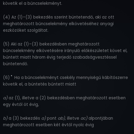
követik el a bűncselekményt.
(4) Az (1)–(3) bekezdés szerint büntetendő, aki az ott
meghatározott bűncselekmény elkövetéséhez anyagi
eszközöket szolgáltat.
(5) Aki az (1)–(3) bekezdésben meghatározott
bűncselekmény elkövetésére irányuló előkészületet követ el,
bűntett miatt három évig terjedő szabadságvesztéssel
büntetendő.
*
(6)
Ha a bűncselekményt csekély mennyiségű kábítószerre
követik el, a büntetés bűntett miatt
a)
az (1), illetve a (2) bekezdésben meghatározott esetben
egy évtől öt évig,
b)
a (3) bekezdés
a)
pont
ab)
, illetve
ac)
alpontjában
meghatározott esetben két évtől nyolc évig