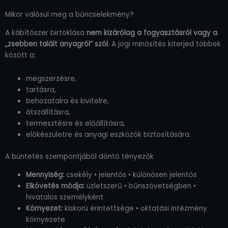
Mikor valósul meg a bűncselekmény?
A kábítószer birtoklása
nem kizárólag a fogyasztásról vagy a
„zsebben talált anyagról” szól
. A jogi minősítés kiterjed többek
között a:
megszerzésre,
tartásra,
behozatalra és kivitelre,
átszállításra,
termesztésre és előállításra,
előkészületre és anyagi eszközök biztosítására.
A büntetés szempontjából döntő tényezők
Mennyiség:
csekély • jelentős • különösen jelentős
Elkövetés módja:
üzletszerű • bűnszövetségben •
hivatalos személyként
Környezet:
kiskorú érintettsége • oktatási intézmény
környezete