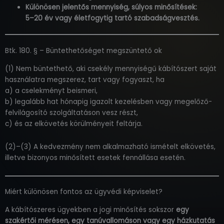
Különösen jelentős mennyiség, súlyos minősítések:
5–20 év vagy életfogytig tartó szabadságvesztés.
Btk. 180. § – Büntethetőséget megszüntető ok
(1) Nem büntethető, aki csekély mennyiségű kábítószert saját
használatra megszerez, tart vagy fogyaszt, ha
a) a cselekményt beismeri,
b) legalább hat hónapig igazolt kezelésben vagy megelőző-
felvilágosító szolgáltatáson vesz részt,
c) és az elkövetés körülményeit feltárja.
(2)–(3) A kedvezmény nem alkalmazható ismételt elkövetés,
illetve bizonyos minősített esetek fennállása esetén.
Miért különösen fontos az ügyvédi képviselet?
A kábítószeres ügyekben a jogi minősítés sokszor
egy
szakértői mérésen, egy tanúvallomáson vagy egy házkutatás