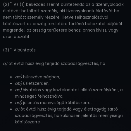
*
(2)
Az (1) bekezdés szerint büntetendő az a tizennyolcadik
életévét betöltött személy, aki tizennyolcadik életévét be
nem töltött személy részére, illetve felhasználásával
kábítószert az ország területére történő behozatal céljából
megrendel, az ország területére behoz, onnan kivisz, vagy
azon átszállít.
*
(3)
A büntetés
a)
öt évtől húsz évig terjedő szabadságvesztés, ha
aa)
bűnszövetségben,
ab)
üzletszerűen,
ac)
hivatalos vagy közfeladatot ellátó személyként, e
minőséget felhasználva,
ad)
jelentős mennyiségű kábítószerre,
b)
öt évtől húsz évig terjedő vagy életfogytig tartó
szabadságvesztés, ha különösen jelentős mennyiségű
kábítószerre