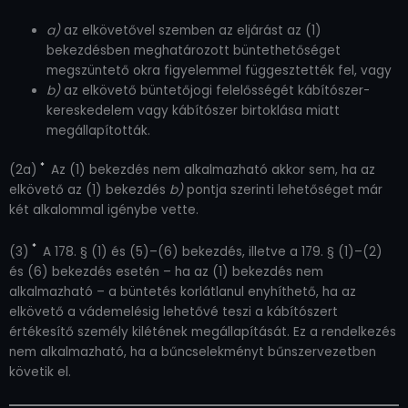
a)
az elkövetővel szemben az eljárást az (1)
bekezdésben meghatározott büntethetőséget
megszüntető okra figyelemmel függesztették fel, vagy
b)
az elkövető büntetőjogi felelősségét kábítószer-
kereskedelem vagy kábítószer birtoklása miatt
megállapították.
*
(2a)
Az (1) bekezdés nem alkalmazható akkor sem, ha az
elkövető az (1) bekezdés
b)
pontja szerinti lehetőséget már
két alkalommal igénybe vette.
*
(3)
A 178. § (1) és (5)–(6) bekezdés, illetve a 179. § (1)–(2)
és (6) bekezdés esetén – ha az (1) bekezdés nem
alkalmazható – a büntetés korlátlanul enyhíthető, ha az
elkövető a vádemelésig lehetővé teszi a kábítószert
értékesítő személy kilétének megállapítását. Ez a rendelkezés
nem alkalmazható, ha a bűncselekményt bűnszervezetben
követik el.