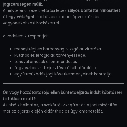
jogszerűségén múlik
.
A helytelenül kezelt eljárási lépés
súlyos bűntetté minősíthet
át egy vétséget
, többéves szabadságvesztési és
vagyonelkobzási kockázattal.
A védelem kulcspontjai:
mennyiségi és hatóanyag-vizsgálat vitatása,
kutatás és lefoglalás törvényessége,
tanúvallomások ellentmondásai,
fogyasztás vs. terjesztési cél elhatárolása,
együttműködés jogi következményeinek kontrollja.
Ön vagy hozzátartozója ellen büntetőeljárás indult kábítószer
birtoklása miatt?
Az első kihallgatás, a szakértői vizsgálat és a jogi minősítés
már az eljárás elején eldöntheti az ügy kimenetelét.