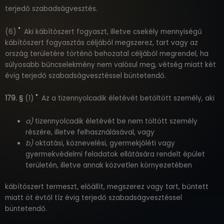
terjedő szabadságvesztés.
*
(6)
Aki kábítószert fogyaszt, illetve csekély mennyiségű
kábítószert fogyasztás céljából megszerez, tart vagy az
ország területére történő behozatal céljából megrendel, ha
súlyosabb bűncselekmény nem valósul meg, vétség miatt két
évig terjedő szabadságvesztéssel büntetendő.
*
179. §
(1)
Az a tizennyolcadik életévét betöltött személy, aki
a)
tizennyolcadik életévét be nem töltött személy
részére, illetve felhasználásával, vagy
b)
oktatási, köznevelési, gyermekjóléti vagy
gyermekvédelmi feladatok ellátására rendelt épület
területén, illetve annak közvetlen környezetében
kábítószert termeszt, előállít, megszerez vagy tart, bűntett
miatt öt évtől tíz évig terjedő szabadságvesztéssel
büntetendő.