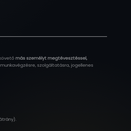
lkövető
más személyt megtévesztéssel,
munkavégzésre, szolgáltatásra, jogellenes
átrány).