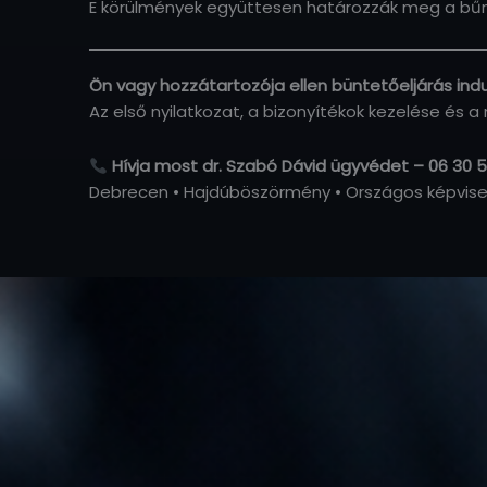
E körülmények együttesen határozzák meg a bűnc
Ön vagy hozzátartozója ellen büntetőeljárás indu
Az első nyilatkozat, a bizonyítékok kezelése és a
Hívja most dr. Szabó Dávid ügyvédet – 06 30 
Debrecen • Hajdúböszörmény • Országos képvise