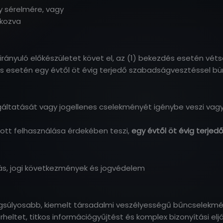
y sérelmére, vagy
okozva
nyuló előkészületet követ el, az (1) bekezdés esetén véts
s esetén egy évtől öt évig terjedő szabadságvesztéssel b
lgáltatását vagy jogellenes cselekményét igénybe veszi vagy
tott felhasználása érdekében teszi,
egy évtől öt évig terje
s, jogi következmények és jogvédelem
 legsúlyosabb, kiemelt társadalmi veszélyességű bűncselekm
heltet, titkos információgyűjtést és komplex bizonyítási elj