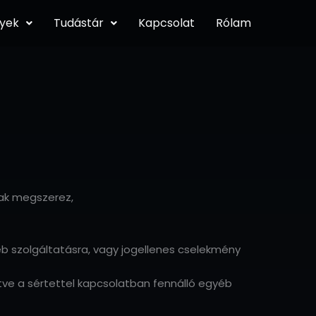
gyek
Tudástár
Kapcsolat
Rólam
nak megszerez,
b szolgáltatásra, vagy jogellenes cselekmény
etve a sértettel kapcsolatban fennálló egyéb