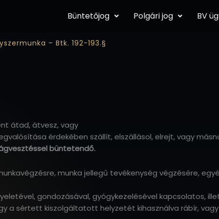
Büntetőjog
Polgári jog
BV ü
szermunka – Btk. 192-193.§
ént átad, átvesz, vagy
lósítása érdekében szállít, elszállásol, elrejt, vagy más
ságvesztéssel büntetendő.
 munkavégzésre, munka jellegű tevékenység végzésére, egyé
yeletével, gondozásával, gyógykezelésével kapcsolatos, ill
gy a sértett kiszolgáltatott helyzetét kihasználva rábír, vagy