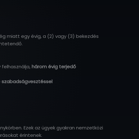
ég miatt egy évig, a (2) vagy (3) bekezdés
üntetendő.
 felhasználja,
három évig terjedő
dő szabadságvesztéssel
énykörben. Ezek az ügyek gyakran nemzetközi
árásokat érintenek.