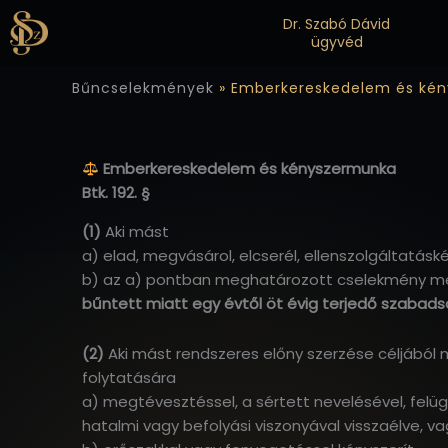
Skip
Dr. Szabó Dávid
to
ügyvéd
content
Bűncselekmények
»
Emberkereskedelem és kény
Emberkereskedelem és kényszermunka
Btk. 192. §
(1)
Aki mást
a) elad, megvásárol, elcserél, ellenszolgáltatásk
b) az a) pontban meghatározott cselekmény megva
bűntett miatt egy évtől öt évig terjedő szabad
(2)
Aki mást rendszeres előny szerzése céljából
folytatására
a) megtévesztéssel, a sértett nevelésével, felüg
hatalmi vagy befolyási viszonyával visszaélve, va