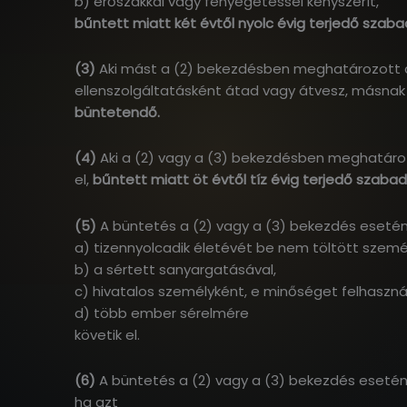
b) erőszakkal vagy fenyegetéssel kényszerít,
bűntett miatt két évtől nyolc évig terjedő sza
(3)
Aki mást a (2) bekezdésben meghatározott cs
ellenszolgáltatásként átad vagy átvesz, másnak me
büntetendő.
(4)
Aki a (2) vagy a (3) bekezdésben meghatároz
el,
bűntett miatt öt évtől tíz évig terjedő szab
(5)
A büntetés a (2) vagy a (3) bekezdés eseté
a) tizennyolcadik életévét be nem töltött szemé
b) a sértett sanyargatásával,
c) hivatalos személyként, e minőséget felhaszná
d) több ember sérelmére
követik el.
(6)
A büntetés a (2) vagy a (3) bekezdés eseté
ha azt