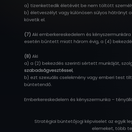
a) tizenkettedik életévét be nem töltött személ
b) életveszélyt vagy különösen súlyos hátrányt 
követik el.
(7)
Aki emberkereskedelem és kényszermunkára irá
esetén bűntett miatt három évig, a (4) bekezdé
(8)
Aki
a) a (2) bekezdés szerinti sértett munkáját, szo
szabadságvesztéssel
,
b) ezt szexuális cselekmény vagy emberi test til
büntetendő.
Emberkereskedelem és kényszermunka – tényállá
Stratégiai büntetőjogi képviselet az egyik
elemeket, több ter