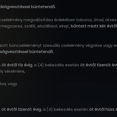
badságvesztéssel büntetendő.
elekmény megvalósítása érdekében toboroz, átad, átvesz, 
gszerez, szállít, elszállásol, elrejt,
bűntett miatt két évtő
ott bűncselekményt szexuális cselekmény végzése vagy emb
adságvesztéssel büntetendő.
n
öt évtől tíz évig
, a (4) bekezdés esetén
öt évtől tizenöt é
ly sérelmére,
lva, vagy
n
öt évtől tizenöt évig
, a (4) bekezdés esetén
öt évtől húsz